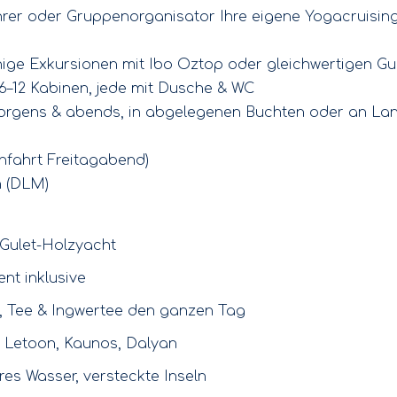
hrer oder Gruppenorganisator Ihre eigene Yogacruisin
hige Exkursionen mit Ibo Oztop oder gleichwertigen Gu
 6–12 Kabinen, jede mit Dusche & WC
 morgens & abends, in abgelegenen Buchten oder an La
nfahrt Freitagabend)
n (DLM)
 Gulet-Holzyacht
nt inklusive
, Tee & Ingwertee den ganzen Tag
, Letoon, Kaunos, Dalyan
res Wasser, versteckte Inseln