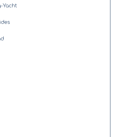
g-Yacht
ides
nd