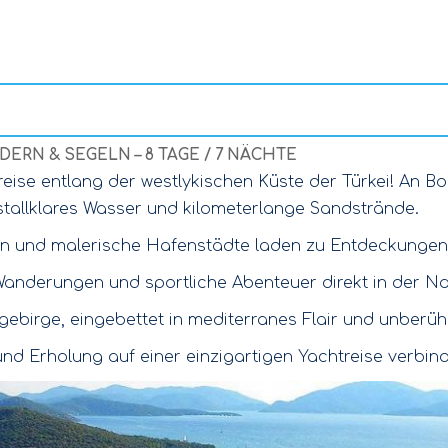
DERN & SEGELN – 8 TAGE / 7 NÄCHTE
eise entlang der westlykischen Küste der Türkei! An Bor
stallklares Wasser und kilometerlange Sandstrände.
tten und malerische Hafenstädte laden zu Entdeckungen 
Wanderungen und sportliche Abenteuer direkt in der Na
birge, eingebettet in mediterranes Flair und unberüh
r und Erholung auf einer einzigartigen Yachtreise verbi