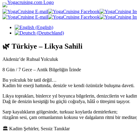
Dilinizi seçin
🌿 Türkiye – Likya Sahili
Akdeniz’de Ruhsal Yolculuk
8 Gün / 7 Gece – Antik Bilgeliğin İzinde
Bu yolculuk bir tatil değil…
Kadim bir enerji hattında, denizle ve kendi özünüzle buluşma daveti.
Likya toprakları, binlerce yıl boyunca bilgelerin, denizcilerin ve kadi
Dağ ile denizin kesiştiği bu güçlü coğrafya, hâlâ o titreşimi taşıyor.
Sarp kayalıkların gölgesinde, turkuaz koylarda demirlerken;
rüzgârın sesi, çam ormanlarının kokusu ve dalgaların ritmi bir medita
🏛 Kadim Şehirler, Sessiz Tanıklar