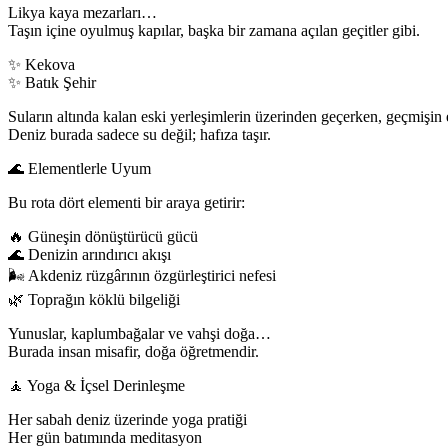
Likya kaya mezarları…
Taşın içine oyulmuş kapılar, başka bir zamana açılan geçitler gibi.
✨ Kekova
✨ Batık Şehir
Suların altında kalan eski yerleşimlerin üzerinden geçerken, geçmişin e
Deniz burada sadece su değil; hafıza taşır.
🌊 Elementlerle Uyum
Bu rota dört elementi bir araya getirir:
🔥 Güneşin dönüştürücü gücü
🌊 Denizin arındırıcı akışı
🌬 Akdeniz rüzgârının özgürleştirici nefesi
🌿 Toprağın köklü bilgeliği
Yunuslar, kaplumbağalar ve vahşi doğa…
Burada insan misafir, doğa öğretmendir.
🧘 Yoga & İçsel Derinleşme
Her sabah deniz üzerinde yoga pratiği
Her gün batımında meditasyon