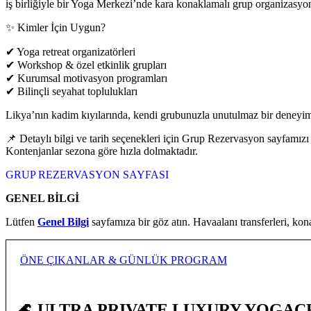
iş birliğiyle bir Yoga Merkezi’nde kara konaklamalı grup organizas
✨ Kimler İçin Uygun?
✔ Yoga retreat organizatörleri
✔ Workshop & özel etkinlik grupları
✔ Kurumsal motivasyon programları
✔ Bilinçli seyahat toplulukları
Likya’nın kadim kıyılarında, kendi grubunuzla unutulmaz bir deneyim 
📌 Detaylı bilgi ve tarih seçenekleri için Grup Rezervasyon sayfamızı 
Kontenjanlar sezona göre hızla dolmaktadır.
GRUP REZERVASYON SAYFASI
GENEL BİLGİ
Lütfen
Genel Bilgi
sayfamıza bir göz atın. Havaalanı transferleri, kon
ÖNE ÇIKANLAR & GÜNLÜK PROGRAM
🌊 ULTRA PRIVATE LUXURY YOGAC