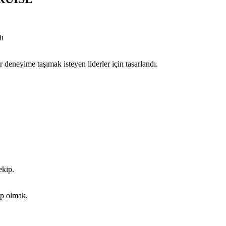
lı
 deneyime taşımak isteyen liderler için tasarlandı.
ekip.
ip olmak.