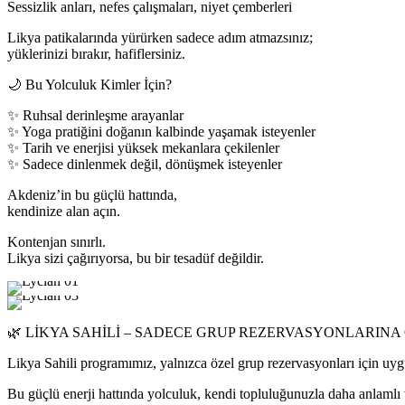
Sessizlik anları, nefes çalışmaları, niyet çemberleri
Likya patikalarında yürürken sadece adım atmazsınız;
yüklerinizi bırakır, hafiflersiniz.
🌙 Bu Yolculuk Kimler İçin?
✨ Ruhsal derinleşme arayanlar
✨ Yoga pratiğini doğanın kalbinde yaşamak isteyenler
✨ Tarih ve enerjisi yüksek mekanlara çekilenler
✨ Sadece dinlenmek değil, dönüşmek isteyenler
Akdeniz’in bu güçlü hattında,
kendinize alan açın.
Kontenjan sınırlı.
Likya sizi çağırıyorsa, bu bir tesadüf değildir.
🌿 LİKYA SAHİLİ – SADECE GRUP REZERVASYONLARINA
Likya Sahili programımız, yalnızca özel grup rezervasyonları için uy
Bu güçlü enerji hattında yolculuk, kendi topluluğunuzla daha anlamlı