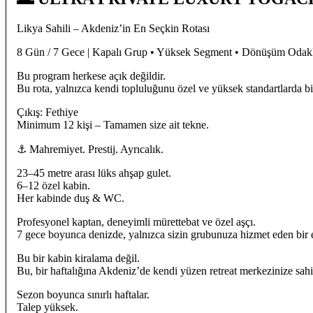
Likya Sahili – Akdeniz’in En Seçkin Rotası
8 Gün / 7 Gece | Kapalı Grup • Yüksek Segment • Dönüşüm Odak
Bu program herkese açık değildir.
Bu rota, yalnızca kendi topluluğunu özel ve yüksek standartlarda bir
Çıkış: Fethiye
Minimum 12 kişi – Tamamen size ait tekne.
⚓ Mahremiyet. Prestij. Ayrıcalık.
23–45 metre arası lüks ahşap gulet.
6–12 özel kabin.
Her kabinde duş & WC.
Profesyonel kaptan, deneyimli mürettebat ve özel aşçı.
7 gece boyunca denizde, yalnızca sizin grubunuza hizmet eden bir 
Bu bir kabin kiralama değil.
Bu, bir haftalığına Akdeniz’de kendi yüzen retreat merkezinize sah
Sezon boyunca sınırlı haftalar.
Talep yüksek.