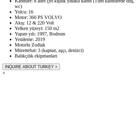
Kabinler: 8 adet çift kişilik yataklı kabin (Tüm kabinlerde duş,
wc)
Yolcu: 16
Motor: 360 PS VOLVO
Akış: 12 & 220 Volt
Yelken yüzeyi: 150 m2
Yapım yılı: 1997, Bodrum
Yenileme: 2019
Motorlu Zodiak
Mürettebat: 3 (kaptan, aşçı, denizci)
Balıkçılık ekipmanları
INQUIRE ABOUT TURKEY >
×