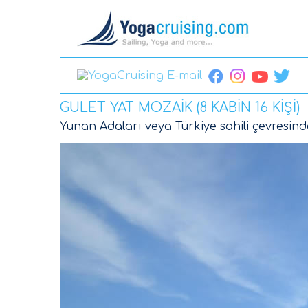
GULET YAT MOZAİK (8 KABİN 16 KİŞİ)
Yunan Adaları veya Türkiye sahili çevresinde 