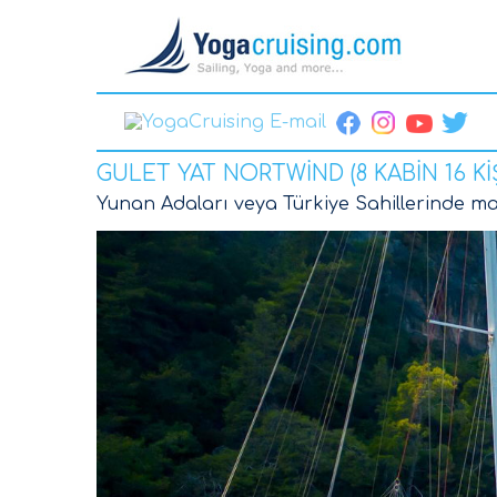
GULET YAT NORTWİND (8 KABİN 16 KİŞ
Yunan Adaları veya Türkiye Sahillerinde mak