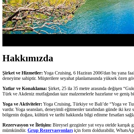
Hakkımızda
Şirket ve Hizmetler:
Yoga Cruising, 6 Haziran 2006'dan bu yana faaliye
deneyime sahiptir. Müşterilere seyahat planlamasında yüksek özen göste
Yatlar ve Konaklama:
Şirket, 25 ila 35 metre arasında değişen “Gulet
Türk ve Akdeniz mutfağından taze malzemelerle hazırlanır ve geniş bir m
Yoga ve Aktiviteler:
Yoga Cruising, Türkiye ve Bali’de “Yoga ve Turi
vardır. Yoga seansları, deneyimli eğitmenler tarafından günde iki kez 
bölgenin doğası, kültürü ve tarihi hakkında bilgi edinme fırsatları sağla
Rezervasyon ve İletişim:
Bireysel gezginler yat veya otelde karışık gr
mümkündür.
Grup Rezervasyonları
için form doldurabilir, WhatsA