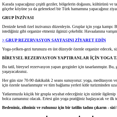
Karada yapacağınız çeşitli geziler, bölgelerin doğasını, kültürünü ve tar
göçebe köyüne ya da geleneksel bir Türk hamamına yapacağınız ziyaretl
GRUP İNZİVASI
Denizde kendi özel inzivanızı düzenleyin. Gruplar için yoga kampı: Bir
istediğiniz gibi organize etmeniz ilginizi çekebilir. Havaalanına var
> GRUP REZERVASYON SAYFASINI ZİYARET EDİN
Yoga-yelken-gezi turunuzu en üst düzeyde özenle organize edecek, size 
BİREYSEL REZERVASYON YAPTIRANLAR İÇİN YOGA T
Bu tatil, bireysel rezervasyon yapan gezginler için tasarlanmıştır. Bu,
yaşayacaksınız.
Her gün size 70-90 dakikalık 2 seans sunuyoruz: yoga, meditasyon ve ra
için özenle tasarlanmıştır ve tüm bağlama yerleri kitle turizminden uzak
Yatlarımızda küçük bir grupla seyahat edeceğiniz için sizinle ilgilenip 
bolca zamanınız olacak. Ertesi gün yoga pratiğiniz başlayacak ve ilk
Bedeniniz, zihniniz ve ruhunuz için bir tatilin tadını çıkarın - sizi