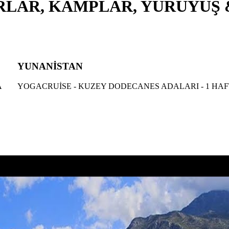
RLAR, KAMPLAR, YÜRÜYÜŞ 
YUNANİSTAN
A
YOGACRUİSE - KUZEY DODECANES ADALARI - 1 HA