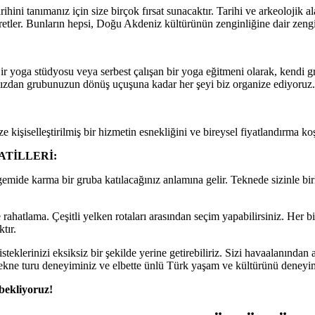
ihini tanımanız için size birçok fırsat sunacaktır. Tarihi ve arkeolojik a
er. Bunların hepsi, Doğu Akdeniz kültürünün zenginliğine dair zenginle
 yoga stüdyosu veya serbest çalışan bir yoga eğitmeni olarak, kendi gru
ışınızdan grubunuzun dönüş uçuşuna kadar her şeyi biz organize ediyoruz.
kişiselleştirilmiş bir hizmetin esnekliğini ve bireysel fiyatlandırma k
ATİLLERİ:
 gemide karma bir gruba katılacağınız anlamına gelir. Teknede sizinle bi
hatlama. Çeşitli yelken rotaları arasından seçim yapabilirsiniz. Her bi
tır.
isteklerinizi eksiksiz bir şekilde yerine getirebiliriz. Sizi havaalanında
 tekne turu deneyiminiz ve elbette ünlü Türk yaşam ve kültürünü deneyi
 bekliyoruz!