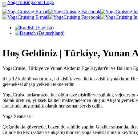
Dilinizi seçin
Hoş Geldiniz | Türkiye, Yunan Ad
YogaCruise, Türkiye ve Yunan Akdeniz Ege Kıyıları'nı ve Bali'nin Egzo
6 ila 12 kabinli yatlarımız, iki kişilik veya iki tek-kişilik yataklıdır
geleneksel ahşap yelkenli teknelerdir.
YogaCruise turlarımızda her öğün taze pişirilir ve sağlıklı, vejetarye
olarak üretilen, yüksek kaliteli malzemelerden oluşur. Akşam yemeklerin
aralarında atıştırmalık olarak her zaman servis edilir.
Yoga Seansları:
Çoğunlukla güvertede, bazen de sahilde yapılır. Geziler sırasında, den
Günde iki kez (sabah ve akşam) modern yoga seanslarımızın keyfini çıkar