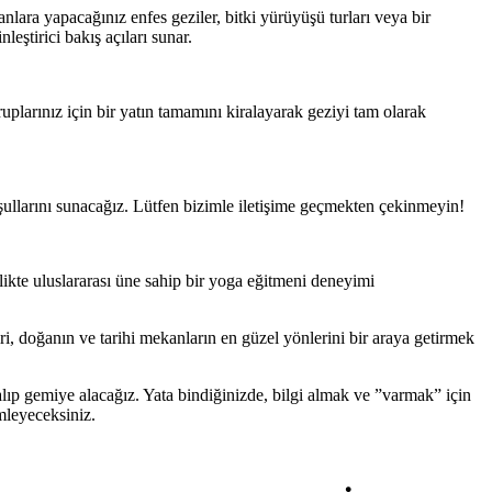
lanlara yapacağınız enfes geziler, bitki yürüyüşü turları veya bir
ştirici bakış açıları sunar.
plarınız için bir yatın tamamını kiralayarak geziyi tam olarak
oşullarını sunacağız. Lütfen bizimle iletişime geçmekten çekinmeyin!
rlikte uluslararası üne sahip bir yoga eğitmeni deneyimi
ri, doğanın ve tarihi mekanların en güzel yönlerini bir araya getirmek
n alıp gemiye alacağız. Yata bindiğinizde, bilgi almak ve ”varmak” için
mleyeceksiniz.