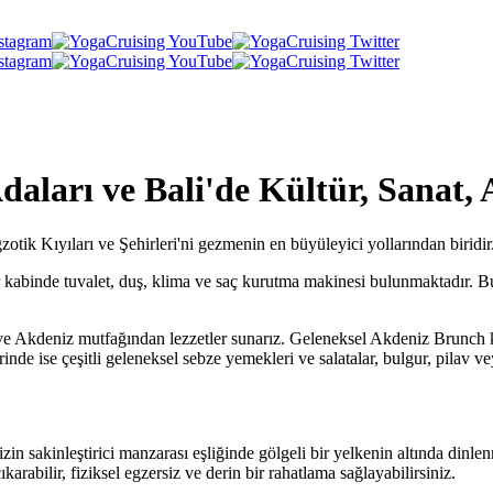
aları ve Bali'de Kültür, Sanat, A
tik Kıyıları ve Şehirleri'ni gezmenin en büyüleyici yollarından biridir
. Her kabinde tuvalet, duş, klima ve saç kurutma makinesi bulunmaktadır. 
n ve Akdeniz mutfağından lezzetler sunarız. Geleneksel Akdeniz Brunch k
de ise çeşitli geleneksel sebze yemekleri ve salatalar, bulgur, pilav ve
izin sakinleştirici manzarası eşliğinde gölgeli bir yelkenin altında di
abilir, fiziksel egzersiz ve derin bir rahatlama sağlayabilirsiniz.