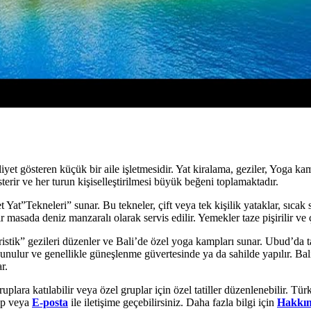
t gösteren küçük bir aile işletmesidir. Yat kiralama, geziler, Yoga kamp
rir ve her turun kişiselleştirilmesi büyük beğeni toplamaktadır.
 Yat”Tekneleri” sunar. Bu tekneler, çift veya tek kişilik yataklar, sıcak
asada deniz manzaralı olarak servis edilir. Yemekler taze pişirilir ve çe
stik” gezileri düzenler ve Bali’de özel yoga kampları sunar. Ubud’da 
sunulur ve genellikle güneşlenme güvertesinde ya da sahilde yapılır. Bal
r.
uplara katılabilir veya özel gruplar için özel tatiller düzenlenebilir. Tür
pp veya
E-posta
ile iletişime geçebilirsiniz. Daha fazla bilgi için
Hakkı